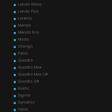
Lando Glass
Lando Plus
Lorento
Merido
Merido Eco
Modo
Orango
Petro
Quadro
Quadro Max
Quadro Max OR
Quadro OR
Продукты
Rustic
О нас
Sigma
Symetric
Страница дизайнера
Venis