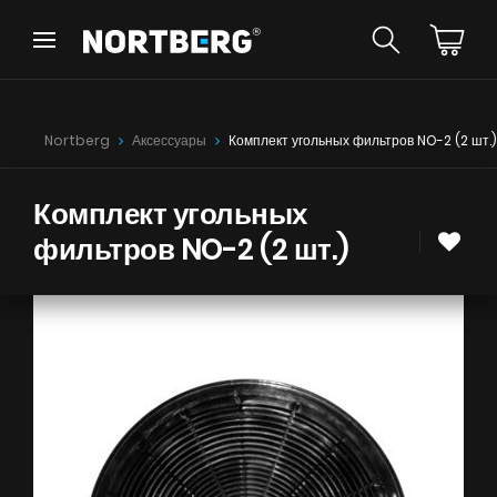
Назад
Назад
Советник
Новинки
Nortberg
Аксессуары
Комплект угольных фильтров NO-2 (2 шт.)
Вытяжки Островные
Вытяжки Пристенные
Вытяжки Встраиваемые
Комплект угольных
Вытяжки Рустикальные
фильтров NO-2 (2 шт.)
Вытяжки Потолочные
УВИДЕТЬ ВСЕ
Вытяжки Цилиндрические
Вытяжки Декоративные
Вытяжки Полновстраиваемые
Вытяжки Телескопические
Инструкции
Вытяжки Интегрированные
Аксессуары
Образцы цветов