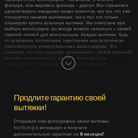
фильтра, или жирового фильтра - другая. Мы стремимся
удовлетворить ожидания наших клиентов, как тех, кто уже
пользуется нашими вытяжками, так и тех, кто только
планирует купить кухонные вытяжки. Мы помогаем при
выборе аксессуаров, вы всегда можете связаться с нашей
горячей линией для консультации. Каждая вытяжка, будь
то островная, потолочная, пристенная или встроенная
комплектуются универсальными аксессуарами. Это
означает, что они подходят практически к любой кухонной
вытяжки, независимо от ее типа. Конечно, есть
исключения, но они будут подробно описаны в
характеристиках продукта.
Аксессуары
Продлите гарантию своей
предназначенные для кухонных вытяжек легко очищаются
и заменяются. Мы хотим, чтобы наши клиенты были
вытяжки!
довольны своим выбором, поэтому наша компания также
продает аксессуары для кухонных вытяжек, таких как
угольные фильтры, вытяжные каналы, турбины, жировые
Отправьте нам фотографию своей вытяжки
фильтры, пульты ДУ и средства для очистки.
Nortberg в интерьере и получите
дополнительную гарантию на
6 месяцев!