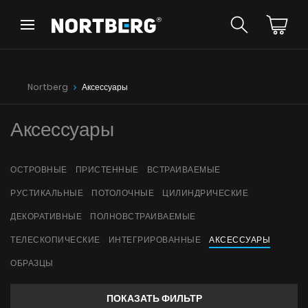
Назад
Назад
Советник
Новинки
Nortberg
Аксессуары
Вытяжки Островные
Вытяжки Пристенные
Вытяжки Встраиваемые
Аксессуары
Вытяжки Рустикальные
Вытяжки Потолочные
УВИДЕТЬ ВСЕ
ОСТРОВНЫЕ
ПРИСТЕННЫЕ
ВСТРАИВАЕМЫЕ
Вытяжки Цилиндрические
Вытяжки Декоративные
РУСТИКАЛЬНЫЕ
ПОТОЛОЧНЫЕ
ЦИЛИНДРИЧЕСКИЕ
Вытяжки Полновстраиваемые
ДЕКОРАТИВНЫЕ
ПОЛНОВСТРАИВАЕМЫЕ
Вытяжки Телескопические
Инструкции
Вытяжки Интегрированные
ТЕЛЕСКОПИЧЕСКИЕ
ИНТЕГРИРОВАННЫЕ
АКСЕССУАРЫ
Аксессуары
ОБРАЗЦЫ
Образцы цветов
ПОКАЗАТЬ ФИЛЬТР