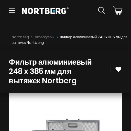
Назад
Назад
Советник
Новинки
Nortberg
Аксессуары
Фильтр алюминиевый 248 x 385 мм для
Вытяжки Островные
вытяжек Nortberg
Вытяжки Пристенные
Вытяжки Встраиваемые
Вытяжки Рустикальные
Фильтр алюминиевый
Вытяжки Потолочные
248 x 385 мм для
УВИДЕТЬ ВСЕ
Вытяжки Цилиндрические
вытяжек Nortberg
Вытяжки Декоративные
Вытяжки Полновстраиваемые
Вытяжки Телескопические
Инструкции
Вытяжки Интегрированные
Аксессуары
Образцы цветов