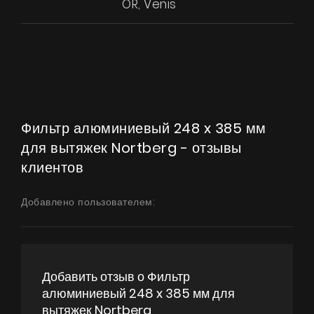
OR, Venis
Продукты
О нас
Фильтр алюминиевый 248 x 385 мм
Страница дизайнера
для вытяжек Nortberg - отзывы
Техническая поддержка
клиентов
Виртуальный салон
Добавлено пользователем:
Где купить
Галерея
Акции
Добавить отзыв о Фильтр
алюминиевый 248 x 385 мм для
Сотрудничество
вытяжек Nortberg