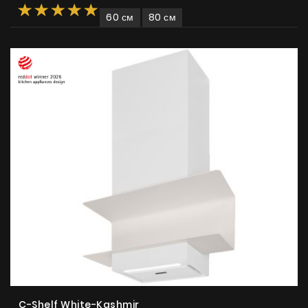
60 см
80 см
Продукты
О нас
Страница дизайнера
Техническая поддержка
Виртуальный салон
Где купить
C-Shelf White-Kashmir