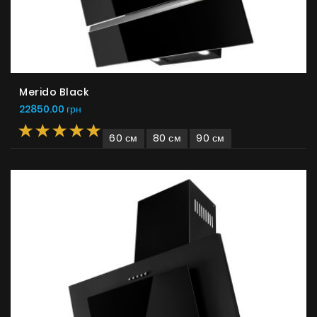
Merido Black
22850.00 грн
60 см
80 см
90 см