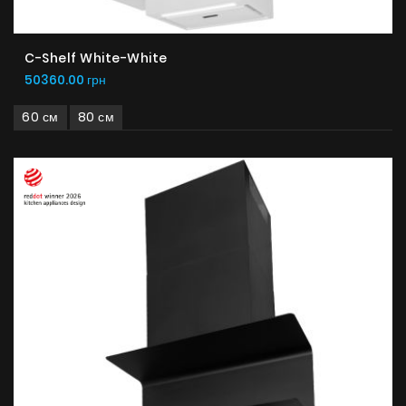
C-Shelf White-White
50360.00 грн
60 см
80 см