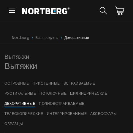
Назад
Назад
Советник
Новинки
Nortberg
Все продукты
Декоративные
Вытяжки Островные
Вытяжки Пристенные
Вытяжки Встраиваемые
Вытяжки
Вытяжки Рустикальные
Вытяжки
Вытяжки Потолочные
УВИДЕТЬ ВСЕ
Вытяжки Цилиндрические
Вытяжки Декоративные
ОСТРОВНЫЕ
ПРИСТЕННЫЕ
ВСТРАИВАЕМЫЕ
Вытяжки Полновстраиваемые
РУСТИКАЛЬНЫЕ
ПОТОЛОЧНЫЕ
ЦИЛИНДРИЧЕСКИЕ
Вытяжки Телескопические
Инструкции
Вытяжки Интегрированные
ДЕКОРАТИВНЫЕ
ПОЛНОВСТРАИВАЕМЫЕ
Аксессуары
ТЕЛЕСКОПИЧЕСКИЕ
ИНТЕГРИРОВАННЫЕ
АКСЕССУАРЫ
Образцы цветов
ОБРАЗЦЫ