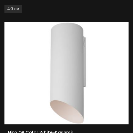
40 см
Hiro OR Color White-Kashmir