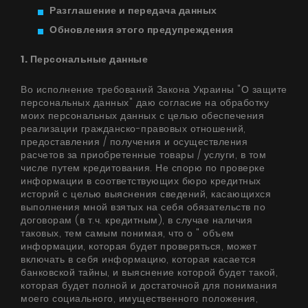
Разглашение и передача данных
УВИДЕТЬ ВСЕ
Серия Super Silent
Обновления этого предупреждения
Nortberg Тихий Дом
1. Персональные данные
Вытяжки с турбиной на крыше дома
FAQ - часто задаваемые вопросы
Во исполнение требований Закона Украины "О защите
Nortberg Тихая Кухня
персональных данных" даю согласие на обработку
Вытяжки с турбиной за пределами кухнонной
моих персональных данных с целью обеспечения
реализации гражданско-правовых отношений,
комнаты
предоставления / получения и осуществления
расчетов за приобретенные товары / услуги, в том
УВИДЕТЬ ВСЕ
числе путем кредитования. Не спорю по проверке
информации в соответствующих бюро кредитных
историй с целью выяснения сведений, касающихся
выполнения мной взятых на себя обязательств по
договорам (в т.ч. кредитным), в случае наличия
Техническая поддержка
таковых, тем самым понимая, что о " объем
информации, которая будет проверяться, может
FAQ
включать в себя информацию, которая касается
банковской тайны, и выяснение которой будет такой,
которая будет полной и достаточной для понимания
Гарантия на вытяжки
моего социального, имущественного положения,