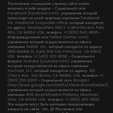
Продукты
Техническое оснащение страниц сайта может
включать в себя модули: • Социальной сети
О нас
Facebook (facebook.com), управление которой
происходит из штаб-квартиры компании Facebook
Страница дизайнера
Inc, Facebook Corporate Office, который находится
по адресу: Headquarters 1601 S. California Ave. Palo
Техническая поддержка
Alto, CA 94304, USA, телефон: +1 (650) 543-4800 •
Информационной сети Twitter (twitter.com),
Виртуальный салон
управление которой осуществляется из офиса
компании Twitter, Inc., который находится по адресу:
Где купить
1355 Market St, Suite 900 San Francisco, CA 94103,
USA, телефон: +1 (415) 222-9958; • Социального
Галерея
форума Youtube (youtube.com), управление
которым осуществляется из офиса компании
Акции
YouTube, LLC, который находится по адресу: 901
Cherry Ave., San Bruno, CA 94066, USA, телефон: +1
Сотрудничество
(650) 253-0000 • Социальной сети Google+
(http://www.google.com/intl/ru/+/learnmore/better/),
Контакты
управление которой осуществляется из офиса
компании 1600 Amphitheatre Parkway, Mountain
View, CA 94043, USA, телефон: +1 (650) 253-0000.
Эти модули могут быть кнопками синхронизации
UA
|
RU
аккаунта на сайте, Like, @ Рассказать или