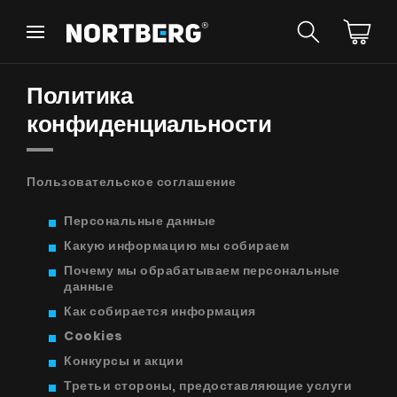
Назад
Назад
Политика
Советник
Новинки
Вытяжки Островные
конфиденциальности
Вытяжки Пристенные
Вытяжки Встраиваемые
Вытяжки Рустикальные
Пользовательское соглашение
Вытяжки Потолочные
УВИДЕТЬ ВСЕ
Персональные данные
Вытяжки Цилиндрические
Вытяжки Декоративные
Какую информацию мы собираем
Вытяжки Полновстраиваемые
Почему мы обрабатываем персональные
Вытяжки Телескопические
данные
Инструкции
Вытяжки Интегрированные
Как собирается информация
Аксессуары
Cookies
Образцы цветов
Конкурсы и акции
Третьи стороны, предоставляющие услуги