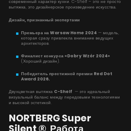
современный характер кухни. C-Shelf – это не просто
вытяжка, это дизайнерское произведение искусства.
Дизайн, признанный экспертами
Продукты
Премьера на Warsaw Home 2024
— модель,
которая сразу привлекла внимание ведущих
О нас
архитекторов.
Страница дизайнера
Финалист конкурса «Dobry Wzór 2024»
(Хороший дизайн).
Техническая поддержка
Победитель престижной премии Red Dot
Виртуальный салон
Award 2026.
Где купить
Двухцветная вытяжка
C-Shelf
— это идеальный
Галерея
визуальный баланс между передовыми технологиями
и высокой эстетикой.
Акции
NORTBERG Super
Сотрудничество
Silent ® Работа
Контакты