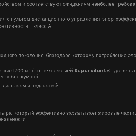
ройством и соответствуют ожиданиям наиболее требова
я с пультом дистанционного управления, энергоэффек
ективности - класс А.
днего поколения, благодаря которому потребление элек
тью 1200 м³ / ч с технологией
Supersilent®
, уровень
чески бесшумной.
 дисплеем и подсветкой;
ьтра, который эффективно захватывает жировые части
ональности;