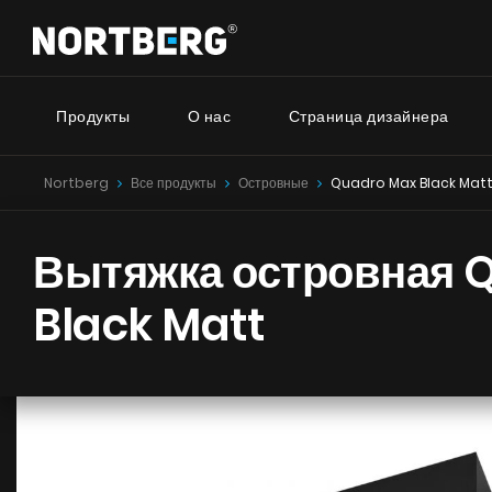
Продукты
О нас
Страница дизайнера
Nortberg
Все продукты
Островные
Quadro Max Black Mat
Серия
Новинки
Советник
Вытяжки Островные
Вытяжка островная 
Вытяжки Пристенные
Nortberg
Вытяжки Встраиваемые
Вытяжки 
Black Matt
Вытяжки Рустикальные
дома
Вытяжки Потолочные
Nortberg 
Вытяжки Цилиндрические
Вытяжки 
Вытяжки Декоративные
кухнонно
Вытяжки Полновстраиваемые
Вытяжки Телескопические
Вытяжки Интегрированные
УВИДЕТЬ ВСЕ