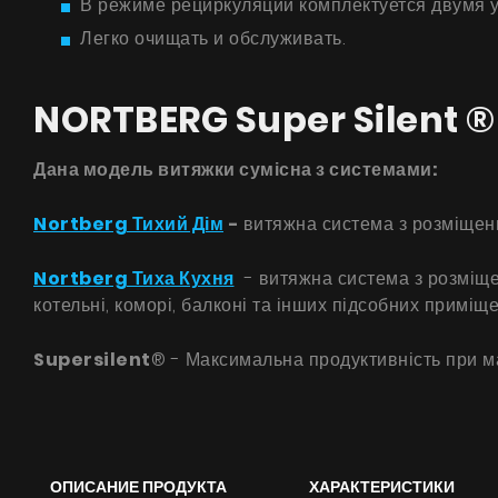
В режиме рециркуляции комплектуется двумя 
Легко очищать и обслуживать.
NORTBERG Super Silent ®
Дана модель витяжки сумісна з системами:
Nortberg Тихий Дім
-
витяжна система з розміщенн
Nortberg Тиха Кухня
- витяжна система з розміщен
котельні, коморі, балконі та інших підсобних приміще
Supersilent
® - Максимальна продуктивність при м
ОПИСАНИЕ ПРОДУКТА
ХАРАКТЕРИСТИКИ