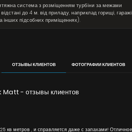
итяжна система з розміщенням турбіни за межами
відстані до 4 м. від приладу, наприклад горищі, гаражі
 та інших підсобних приміщеннях).
ОТЗЫВЫ КЛИЕНТОВ
ФОТОГРАФИИ КЛИЕНТОВ
 Matt - отзывы клиентов
5 кв метров , и справляется даже с запахами! Отлично