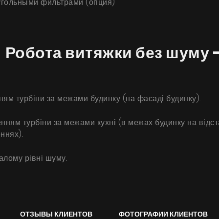
угольными фильтрами (опция)
 Робота витяжки без шуму -
ям турбіни за межами будинку (на фасаді будинку).
Продукты
ням турбіни за межами кухні (в межах будинку на відстан
ннях).
О нас
Страница дизайнера
алому рівні шуму.
Техническая поддержка
Виртуальный салон
Где купить
ОТЗЫВЫ КЛИЕНТОВ
ФОТОГРАФИИ КЛИЕНТОВ