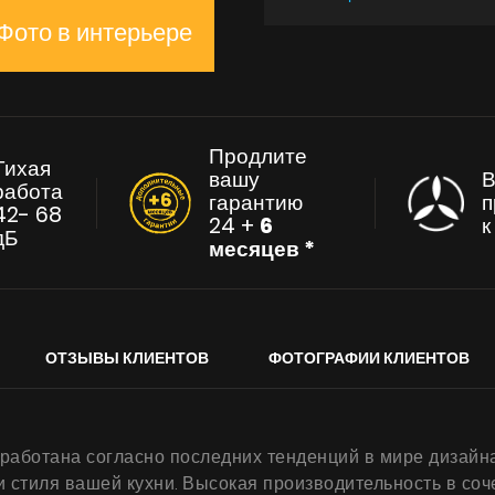
Фото в интерьере
Продлите
Тихая
вашу
В
работа
гарантию
п
42- 68
24 +
6
дБ
месяцев *
ОТЗЫВЫ КЛИЕНТОВ
ФОТОГРАФИИ КЛИЕНТОВ
работана согласно последних тенденций в мире дизайн
и стиля вашей кухни. Высокая производительность в со