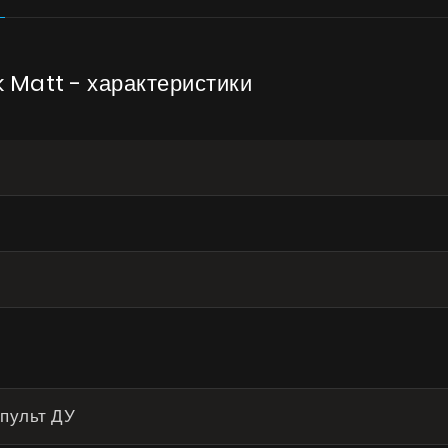
Галерея
Акции
 Matt - характеристики
Сотрудничество
Контакты
UA
|
RU
 пульт ДУ