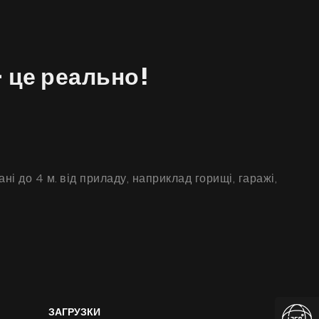
 це реально!
і до 4 м. від приладу, наприклад горищі, гаражі,
ЗАГРУЗКИ