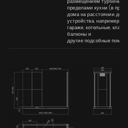
размещением турбины за
Галерея
пределами кухни (в пред
дома на расстоянии до 4 
Акции
устройства, например чер
Сотрудничество
гаражи, котельные, кладо
балконы и
Контакты
другие подсобные помещ
UA
|
RU