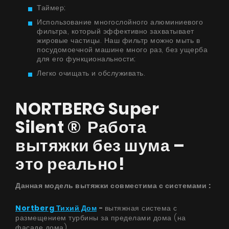
Таймер;
Использование многослойного алюминиевого
фильтра, который эффективно захватывает
жировые частицы. Наш фильтр можно мыть в
посудомоечной машине много раз, без ущерба
Продукты
для его функциональности;
О нас
Легко очищать и обслуживать.
Страница дизайнера
NORTBERG Super
Техническая поддержка
Silent ® Работа
Виртуальный салон
вытяжки без шума –
Где купить
это реально!
Галерея
Данная модель вытяжки совместима с системами ​:
Акции
Nortberg Тихий Дом
-
вытяжная система с
Сотрудничество
размещением турбины за пределами дома (на
фасаде дома).