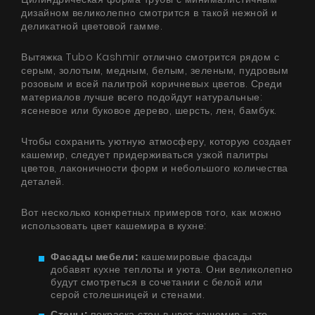
дизайном великолепно смотрится в такой нежной и
деликатной цветовой гамме.
Вытяжка Tubo Kashmir отлично смотрится рядом с
серым, золотым, медным, белым, зеленым, пудровым
розовым и всей палитрой коричневых цветов. Среди
материалов лучше всего подойдут натуральные:
ясеневое или буковое дерево, шерсть, лен, бамбук.
Чтобы сохранить уютную атмосферу, которую создает
кашемир, следует придерживаться узкой палитры
цветов, лаконичности форм и небольшого количества
деталей.
Вот несколько конкретных примеров того, как можно
использовать цвет кашемира в кухне:
Фасады мебели:
кашемировые фасады
добавят кухне теплоты и уюта. Они великолепно
будут смотреться в сочетании с белой или
серой столешницей и стенами.
Стены:
покраска стен в цвет кашемир - это