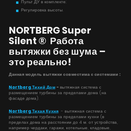
Пульт ДУ в комплекте;
Регулировка высоты.
Продукты
О нас
NORTBERG Super
Страница дизайнера
Silent ® Работа
Техническая поддержка
вытяжки без шума –
Виртуальный салон
это реально!
Где купить
Данная модель вытяжки совместима с системами ​:
Галерея
Nortberg Тихий Дом
-
вытяжная система с
Акции
размещением турбины за пределами дома (на
фасаде дома).
Сотрудничество
Контакты
Nortberg Тихая Кухня
- вытяжная система с
размещением турбины за пределами кухни (в
пределах дома на расстоянии до 4 м. от устройства,
например чердаки, гаражи, котельные, кладовые,