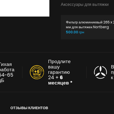
Аксессуары для вытяжки
Фильтр алюминиевый 265 x 
мм для вытяжек Nortberg
500.00 грн
Продлите
Тихая
вашу
В
работа
гарантию
п
54-65
24 +
6
дБ
месяцев *
ОТЗЫВЫ КЛИЕНТОВ