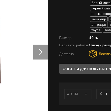
белый мато
черный мат
нержавеюща
кашемир
антрацит
таупе
зол
Размер:
40 см
Варианты работы
Отвод и реци
Доставка
Беспла
СОВЕТЫ ДЛЯ ПОКУПАТЕ