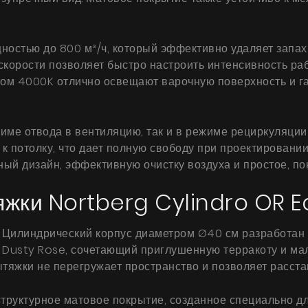
стью до 800 м³/ч, который эффективно удаляет запахи
корости позволяет быстро настроить интенсивность раб
ветом 4000K отлично освещают варочную поверхность и
жиме отвода в вентиляцию, так и в режиме рециркуляции
и к потолку, что дает полную свободу при проектировани
Продукты
нный дизайн, эффективную очистку воздуха и простое, п
О нас
яжки Nortberg Cylindro OR E
Страница дизайнера
Цилиндрический корпус диаметром Ø40 см разработан 
Техническая поддержка
к Dusty Rose, сочетающий приглушенную терракоту и ма
тяжки не перегружает пространство и позволяет расста
Виртуальный салон
Где купить
 структурное матовое покрытие, созданное специально д