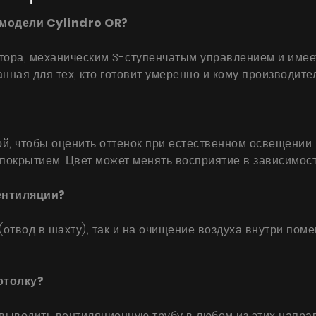
 модели Cylindro OR?
тора, механическим 3-ступенчатым управлением и имеет
ная для тех, кто готовит умеренно и кому производител
й, чтобы оценить оттенок при естественном освещении и
окрытием. Цвет может менять восприятие в зависимости
ентиляции?
 (отвод в шахту), так и на очищение воздуха внутри п
отолку?
выводить вентиляционную трубу в любом из этих напра