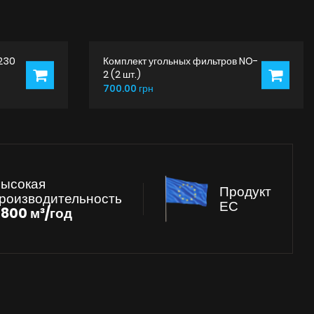
230
Комплект угольных фильтров NO-
2 (2 шт.)
700.00 грн
ысокая
Продукт
роизводительность
ЕС
к
800 м³/год