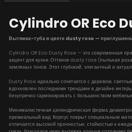
Cylindro OR Eco D
Вытяжка-туба в цвете dusty rose — приглушенн
Cylindro OR Eco Dusty Rose — это современная при
акцент для кухни. Оттенок dusty rose (пыльная роз
земляных тонов. Этот глубокий, элегантный и акту
Dusty Rose идеально сочетается с деревом, светл
вдохновлен последними трендами в дизайне интерьер
безупречно гармонировать с большинством мебельн
Минималистичная цилиндрическая форма диаметром 
премиальный вид. Корпус покрыт специальным мато
отличается высокой прочностью, стойкостью к ежедн
грязи, благодаря чему вытяжка дольше сохраняет бе