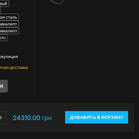
Инструкции
вый
я сталь
эвкалипт
эвкалипт
ото
ркуляция
тная доставка
ЛЯ
24310.00 грн
ДОБАВИТЬ В КОРЗИНУ