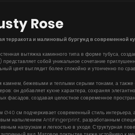
usty Rose
ая терракота и малиновый бургyнд в современной к
стенная вытяжка каминного типа в форме тубуса, создан
а) представляет собой уникальное сочетание приглушен
альный цвет выглядит более спокойно и утонченно по ср
ым камнем, бежевыми и теплыми серыми тонами, а такж
ов: он добавляет кухне характера, сохраняя элегантно
ых фасадов, создавая целостное современное простран
Ø40 см подчеркивает современный стиль интерьера, а 
вым напылением AntiFingerprint, разработанным специ
евным нагрузкам и легкостью в уходе. Структурная пов
зупречный вид. Матовое покрытие также устойчиво к ме