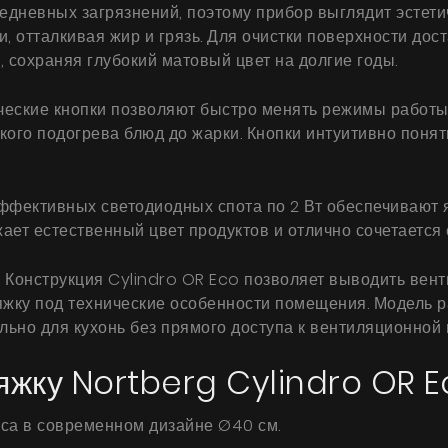
едневных загрязнений, поэтому прибор выглядит эстети
Галерея
отталкивая жир и грязь. Для очистки поверхности дост
Акции
 сохраняя глубокий матовый цвет на долгие годы.
Сотрудничество
еские кнопки позволяют быстро менять режимы работы.
Контакты
гкого подогрева блюд до жарки. Кнопки интуитивно пон
фективных светодиодных спота по 2 Вт обеспечивают я
UA
|
RU
ает естественный цвет продуктов и отлично сочетается 
у
Конструкция Cylindro OR Eco позволяет выводить вентил
жку под технические особенности помещения. Модель р
ально для кухонь без прямого доступа к вентиляционной 
яжку Nortberg Cylindro OR 
са в современном дизайне Ø40 см.