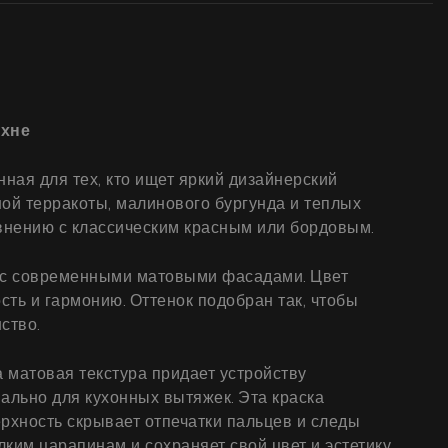
ухне
ная для тех, кто ищет яркий дизайнерский
ной терракоты, малинового бургунда и теплых
авнению с классическим красным или бордовым.
е с современными матовыми фасадами. Цвет
сть и гармонию. Оттенок подобран так, чтобы
ство.
матовая текстура придает устройству
ально для кухонных вытяжек. Эта краска
ерхность скрывает отпечатки пальцев и следы
лким царапинам и сохраняет свой цвет и эстетику