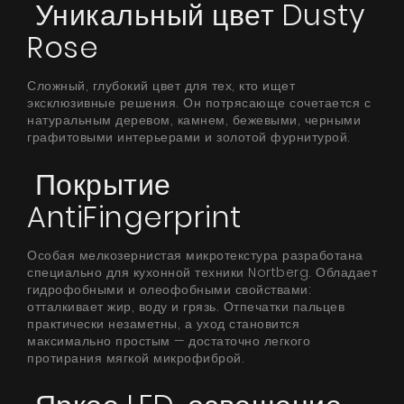
Уникальный цвет Dusty
Страница дизайнера
Rose
Техническая поддержка
Сложный, глубокий цвет для тех, кто ищет
Виртуальный салон
эксклюзивные решения. Он потрясающе сочетается с
натуральным деревом, камнем, бежевыми, черными
Где купить
графитовыми интерьерами и золотой фурнитурой.
Галерея
Покрытие
Акции
AntiFingerprint
Сотрудничество
Особая мелкозернистая микротекстура разработана
Контакты
специально для кухонной техники Nortberg. Обладает
гидрофобными и олеофобными свойствами:
отталкивает жир, воду и грязь. Отпечатки пальцев
практически незаметны, а уход становится
UA
|
RU
максимально простым — достаточно легкого
протирания мягкой микрофиброй.