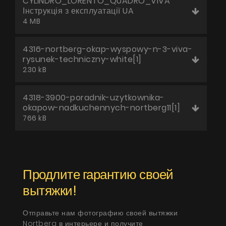
CYLINDRO_LORENTO_QUADRO_VIVA
Інструкція з експлуатації UA
4 MB
4316-nortberg-okap-wyspowy-n-3-viva-
rysunek-techniczny-white[1]
230 kB
4318-3900-poradnik-uzytkownika-
okapow-nadkuchennych-nortberg11[1]
766 kB
Продлите гарантию своей
вытяжки!
Отправьте нам фотографию своей вытяжки
Nortberg в интерьере и получите