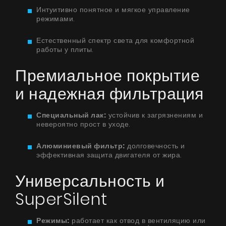
Интуитивно понятное и мягкое управление
режимами.
Естественный спектр света для комфортной
работы у плиты.
Премиальное покрытие
и надежная фильтрация
Специальный лак:
устойчив к загрязнениям и
невероятно прост в уходе.
Алюминиевый фильтр:
долговечность и
Продукты
эффективная защита двигателя от жира.
О нас
Универсальность и
Страница дизайнера
SuperSilent
Техническая поддержка
Режимы:
работает как отвод в вентиляцию или