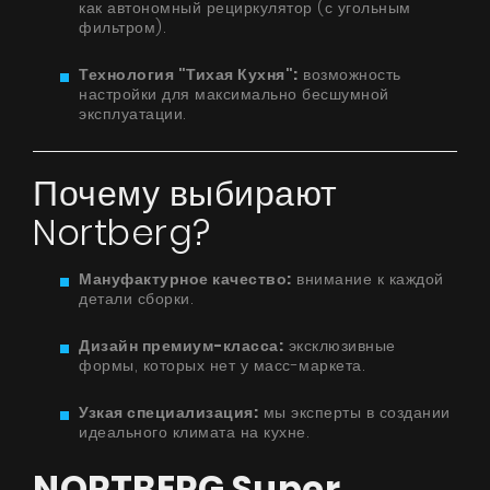
Виртуальный салон
как автономный рециркулятор (с угольным
фильтром).
Где купить
Технология "Тихая Кухня":
возможность
Галерея
настройки для максимально бесшумной
эксплуатации.
Акции
Сотрудничество
Почему выбирают
Контакты
Nortberg?
Мануфактурное качество:
внимание к каждой
UA
|
RU
детали сборки.
Дизайн премиум-класса:
эксклюзивные
формы, которых нет у масс-маркета.
Узкая специализация:
мы эксперты в создании
идеального климата на кухне.
NORTBERG Super