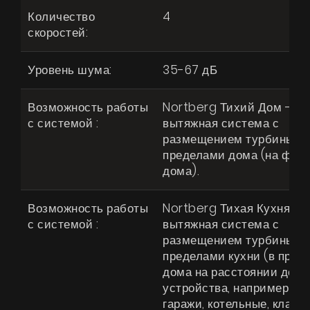
О нас
Количество
4
Страница дизайнера
скоростей:
Техническая поддержка
Уровень шума:
35-67 дБ
Виртуальный салон
Возможность работы
Nortberg Тихий Дом -
Где купить
с системой :
вытяжная система с
Галерея
размещением турбины за
пределами дома (на фас
Акции
дома).
Сотрудничество
Возможность работы
Nortberg Тихая Кухня -
Контакты
с системой :
вытяжная система с
размещением турбины за
пределами кухни (в пред
UA
|
RU
дома на расстоянии до 4 
устройства, например чер
гаражи, котельные, кладо