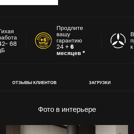
Продлите
Тихая
вашу
В
работа
гарантию
п
42- 68
24 +
6
дБ
месяцев *
ОТЗЫВЫ КЛИЕНТОВ
ЗАГРУЗКИ
Фото в интерьере