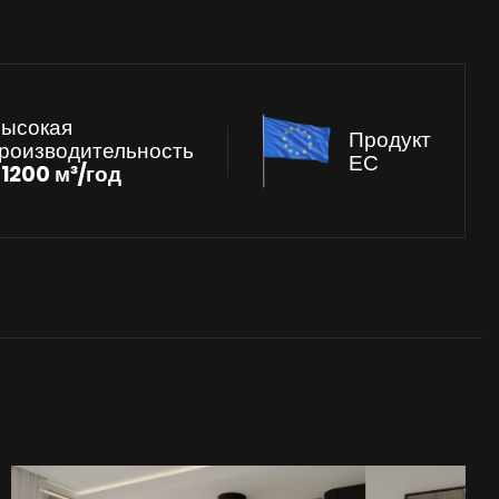
ысокая
Продукт
роизводительность
ЕС
к
1200 м³/год