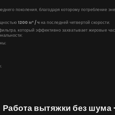
Галерея
днего поколения, благодаря которому потребление энер
Акции
ощностью
1200 м³ / ч
на последней четвертой скорости;
Сотрудничество
ильтра, который эффективно захватывает жировые час
Контакты
ональности;
ны;
UA
|
RU
;
 Работа вытяжки без шума 