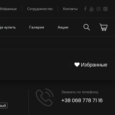
Избранные
Сотрудничество
Контакты
де купить
Галерея
Акции
Техническая
аваемые
поддержка
Избранные
FAQ
Гарантия на вытяжки
Заказать по телефону
Советы
+38 068 778 71 16
Сервис
вый
Е