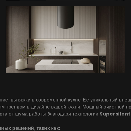
Продукты
О нас
Страница дизайнера
ние вытяжки в современной кухне. Ее уникальный внеш
Техническая поддержка
м трендом в дизайне вашей кухни. Мощный очистной пр
орта от шума работы благодаря технологии
Supersilent
Виртуальный салон
Где купить
ных решений, таких как: