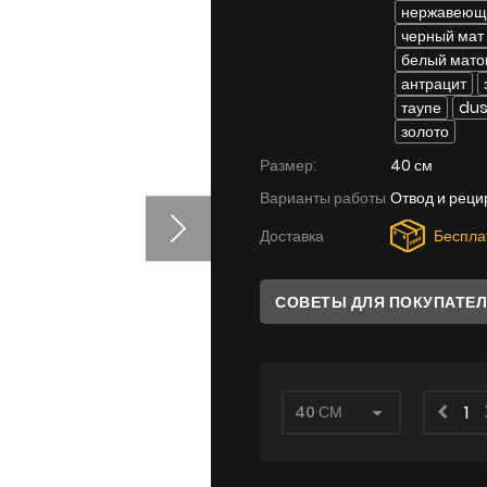
нержавеюща
черный мат
белый мато
антрацит
таупе
dus
золото
Размер:
40 см
Варианты работы
Отвод и реци
Доставка
Беспла
СОВЕТЫ ДЛЯ ПОКУПАТЕ