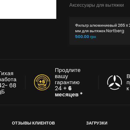
Аксессуары для вытяжки
Фильтр алюминиевый 265 x 
мм для вытяжек Nortberg
500.00 грн
Продлите
Тихая
вашу
В
работа
гарантию
п
42- 68
24 +
6
дБ
месяцев *
ОТЗЫВЫ КЛИЕНТОВ
ЗАГРУЗКИ