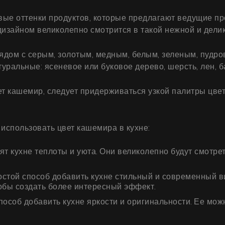
Галерея
ые оттенки продуктов, которые предлагают ведущие пр
Акции
зайном великолепно смотрится в такой нежной и делик
Сотрудничество
рядом с серым, золотым, медным, белым, зеленым, пудр
уральные: ясеневое или буковое дерево, шерсть, лен, б
Контакты
т кашемир, следует придерживаться узкой палитры цве
UA
|
RU
 использовать цвет кашемира в кухне:
кухне теплоты и уюта. Они великолепно будут смотрет
ростой способ добавить кухне стильный и современный 
тобы создать более интересный эффект.
особ добавить кухне яркости и оригинальности. Ее можн