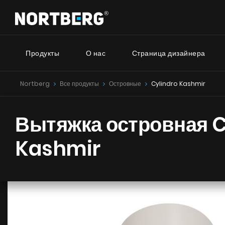
Продукты
О нас
Страница дизайнера
Nortberg
Все продукты
Островные
Cylindro Kashmir
Серия
Новинки
Советник
Вытяжки Островные
Вытяжка островная C
Вытяжки Пристенные
Nortberg
Вытяжки Встраиваемые
Вытяжки 
Kashmir
Вытяжки Рустикальные
дома
Вытяжки Потолочные
Nortberg 
Вытяжки Цилиндрические
Вытяжки 
Вытяжки Декоративные
кухнонно
Вытяжки Полновстраиваемые
Вытяжки Телескопические
Вытяжки Интегрированные
УВИДЕТЬ ВСЕ