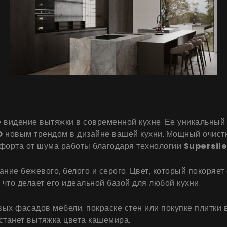
Продукты
 видение вытяжки в современной кухне. Ее уникальный
O
новым трендом в дизайне вашей кухни. Мощный очистн
О нас
мфорта от шума работы благодаря технологии
Supersile
Страница дизайнера
ие бежевого, белого и серого. Цвет, который покоряет
Техническая поддержка
что делает его идеальной базой для любой кухни.
Виртуальный салон
х фасадов мебели, покраске стен или покупке плитки в 
Где купить
станет вытяжка цвета кашемира.