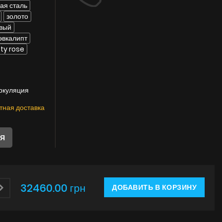
Инструкции
я сталь
золото
вый
эвкалипт
ty rose
ркуляция
тная доставка
ЛЯ
32460.00 грн
ДОБАВИТЬ В КОРЗИНУ