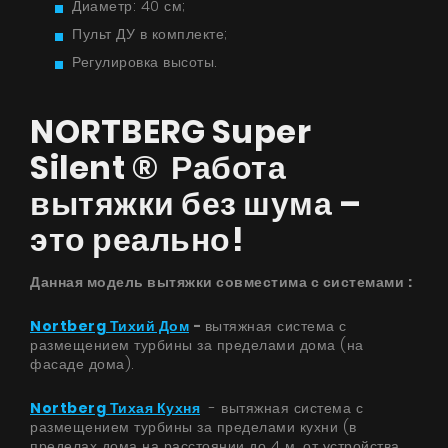
Диаметр: 40 см;
О нас
Пульт ДУ в комплекте;
Страница дизайнера
Регулировка высоты.
Техническая поддержка
NORTBERG Super
Виртуальный салон
Silent ® Работа
Где купить
вытяжки без шума –
Галерея
это реально!
Акции
Сотрудничество
Данная модель вытяжки совместима с системами ​:
Контакты
Nortberg Тихий Дом
-
вытяжная система с
размещением турбины за пределами дома (на
фасаде дома).
UA
|
RU
Nortberg Тихая Кухня
- вытяжная система с
размещением турбины за пределами кухни (в
пределах дома на расстоянии до 4 м. от устройства,