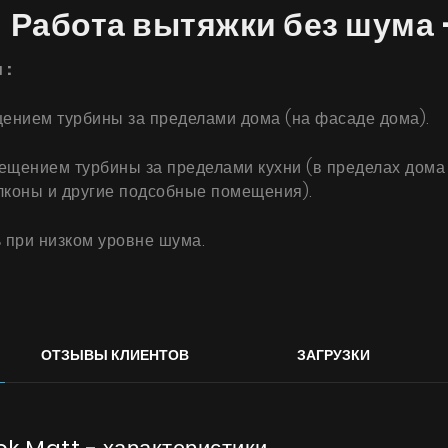
 Работа вытяжки без шума 
​:
ением турбины за пределами дома (на фасаде дома).
щением турбины за пределами кухни (в пределах дома н
алконы и другие подсобные помещения).
Продукты
 при низком уровне шума.
О нас
Страница дизайнера
Техническая поддержка
ОТЗЫВЫ КЛИЕНТОВ
ЗАГРУЗКИ
Виртуальный салон
Где купить