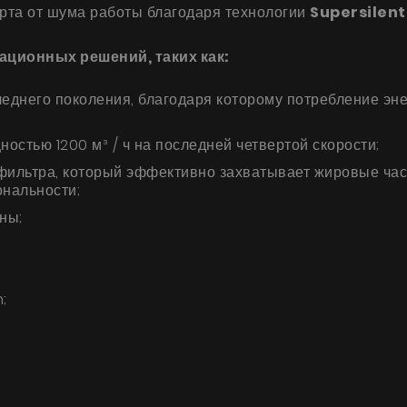
орта от шума работы благодаря технологии
Supersilent
ционных решений, таких как:
днего поколения, благодаря которому потребление энер
стью 1200 м³ / ч на последней четвертой скорости;
ильтра, который эффективно захватывает жировые час
ональности;
ны;
;