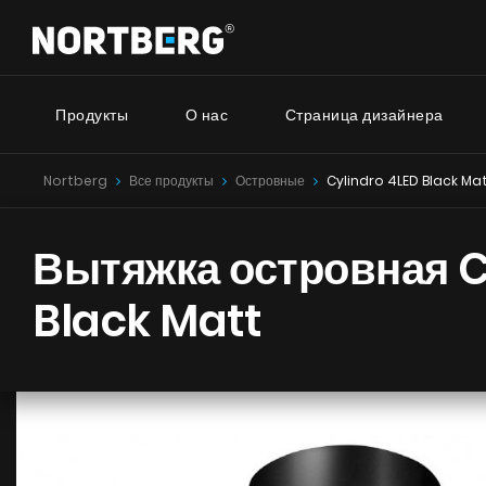
Продукты
О нас
Страница дизайнера
Nortberg
Все продукты
Островные
Cylindro 4LED Black Ma
Серия
Новинки
Советник
Вытяжки Островные
Вытяжка островная C
Вытяжки Пристенные
Nortberg
Вытяжки Встраиваемые
Вытяжки 
Black Matt
Вытяжки Рустикальные
дома
Вытяжки Потолочные
Nortberg 
Вытяжки Цилиндрические
Вытяжки 
Вытяжки Декоративные
кухнонно
Вытяжки Полновстраиваемые
Вытяжки Телескопические
Вытяжки Интегрированные
УВИДЕТЬ ВСЕ