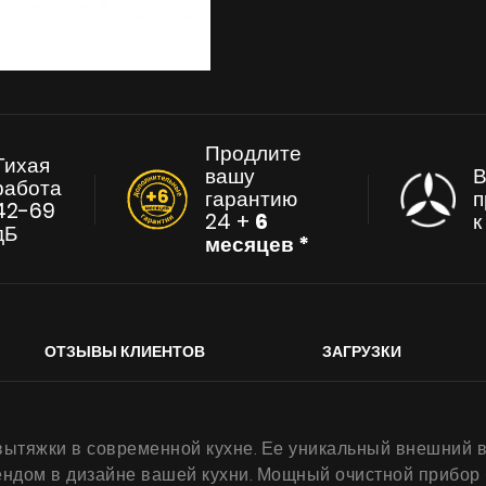
Продлите
Тихая
вашу
В
работа
гарантию
п
42-69
24 +
6
дБ
месяцев *
ОТЗЫВЫ КЛИЕНТОВ
ЗАГРУЗКИ
вытяжки в современной кухне. Ее уникальный внешний 
ндом в дизайне вашей кухни. Мощный очистной прибор 