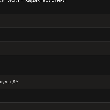
ck Matt - характеристики
Галерея
Акции
Сотрудничество
Контакты
UA
|
RU
 пульт ДУ