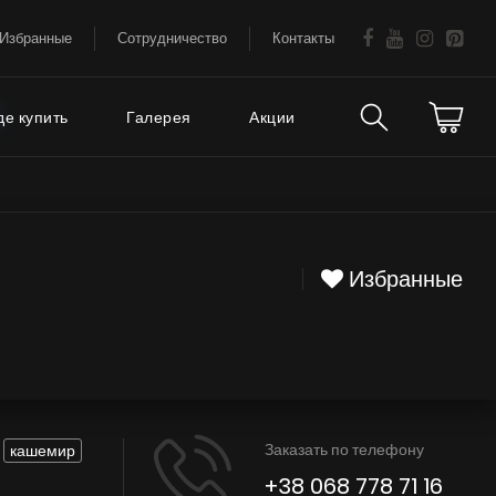
Избранные
Сотрудничество
Контакты
де купить
Галерея
Акции
Техническая
аваемые
поддержка
Избранные
FAQ
Гарантия на вытяжки
Советы
Сервис
Заказать по телефону
кашемир
Е
+38 068 778 71 16