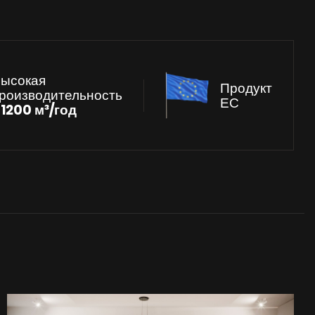
ысокая
Продукт
роизводительность
ЕС
к
1200 м³/год