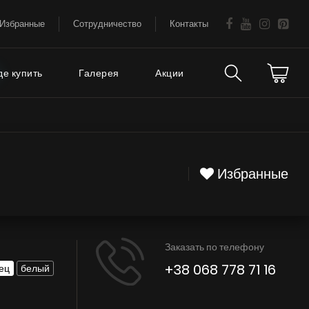
Избранные
Сотрудничество
Контакты
де купить
Галерея
Акции
Техническая
аваемые
поддержка
Избранные
FAQ
Гарантия на вытяжки
Заказать по телефону
Советы
+38 068 778 71 16
ец
белый
Сервис
Е