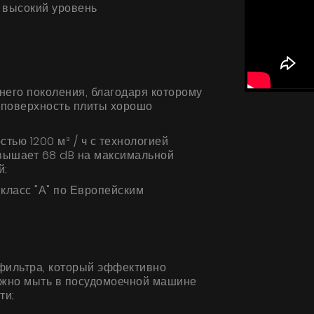
 высокий уровень
его поколения, благодаря которому
а поверхность плиты хорошо
тью 1200 м³ / ч с технологией
евышает 68 dB на максимальной
Продукты
й;
класс "А" по Европейским
О нас
Страница дизайнера
Техническая поддержка
фильтра, который эффективно
Виртуальный салон
ожно мыть в посудомоечной машине
ти;
Где купить