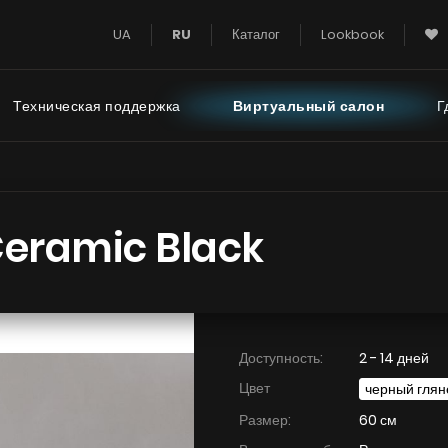
UA
RU
Каталог
Lookbook
Техническая поддержка
Виртуальный салон
Г
 Super Silent
Инструкции
FAQ - часто зад
вопросы
eramic Black
 Тихий Дом
с турбиной на крыше
Тихая Кухня
с турбиной за пределами
Доступность:
2 - 14 дней
й комнаты
Цвет
черный глян
Размер:
60 см
УВИДЕТЬ ВСЕ
УВИДЕТЬ ВС