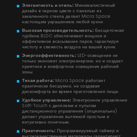
Элегантность и стиль:
Минималистичный
дизайн в черном цвете с панелью из
закаленного стекла делает Micra Space
настоящим украшением любой кухни.
Высокая производительность:
Бесщеточная
турбина BLDC обеспечивает мощное и
эффективное всасывание паров, гарантируя
чистоту и свежесть воздуха на вашей кухне.
Энергоэффективность:
LED-освещение не
Продукты
только экономит электроэнергию, но и создает
приятное и комфортное освещение рабочей
О нас
зоны.
Страница дизайнера
Тихая работа:
Micra Space работает
практически бесшумно, не создавая
Техническая поддержка
дискомфорта во время приготовления пищи.
Удобное управление:
Электронное управление
Виртуальный салон
Soft-Touch с дисплеем и пультом
дистанционного управления (опционально)
Где купить
делает управление вытяжкой простым и
интуитивно понятным.
Галерея
Практичность:
Программируемый таймер и
высококачественные материалы гарантируют