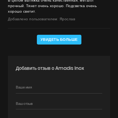
В целом вытяжка очень качественная, металл
прочный. Тянет очень хорошо. Подсветка очень
хорошо светит.
Добавлено пользователем: Ярослав
Продукты
О нас
УВИДЕТЬ БОЛЬШЕ
Страница дизайнера
Техническая поддержка
Добавить отзыв о Amadis Inox
Виртуальный салон
2019.06.14
Заказ получил, обслуживанием остался доволен.
Где купить
Понравился выбор и ценовая политика. Вытяжка
Галерея
хорошо работает, к качеству без замечаний. Магазин
советую.
Акции
Добавлено пользователем: Иван
Сотрудничество