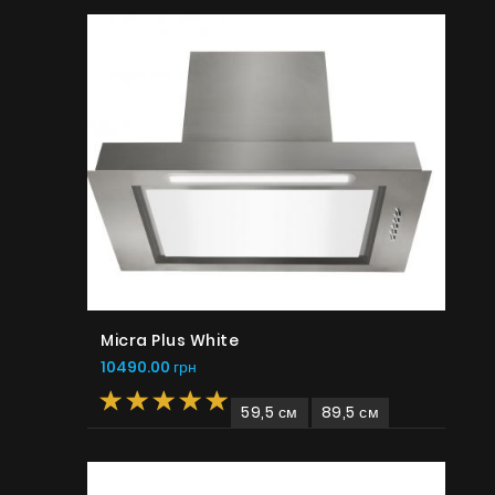
на высшем уровне! Внешний вид суперский.
Монтировали без проблем, подключили. Работает
резво. Вытягивает быстро и тихо. Я довольна,
рекомендую!
Добавлено пользователем: Ирина Козак
2019.03.05
Витяжка ідеально вбудувалася в шафу над плитою.
При встановленні видно зовсім невелика частина,
тільки висувна телескопічна панель. Дуже зручно,
Micra Plus White
висувати її, і витяжка включається автоматично на
обрану швидкість, також автоматично включається
10490.00 грн
підсвічування. Є і механічна панель для управління
витяжкою. Зі своїм основним завданням модель
59,5 см
89,5 см
справляється добре.
Добавлено пользователем: Yanka