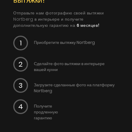
Добавлено пользователем: Николай
Отправьте нам фотографию своей вытяжки
Nortberg в интерьере и получите
дополнительную гарантию на
6 месяцев!
2019.01.04
Ну работает стандартна как любая вытяжка.
Приобретите вытяжку Nortberg
Заявленным характеристикам отвечает, на
объединенной кухне с гостиной быстро управляется.
Нержавейка на вид достаточной толщины, не хлипкая.
Сделайте фото вытяжки в интерьере
Сами телескопы выдвигаются плавно.
вашей кухни
Добавлено пользователем: Петр
Загрузите сделанные фото на платформу
Nortberg
Получите
продленную
гарантию