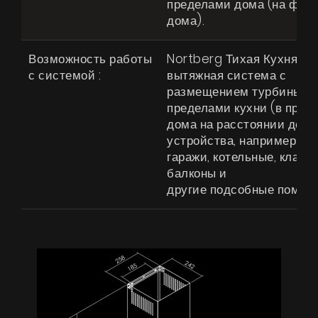
пределами дома (на фас
дома).
Продукты
О нас
Возможность работы
Nortberg Тихая Кухня -
с системой :
вытяжная система с
Страница дизайнера
размещением турбины за
Техническая поддержка
пределами кухни (в пред
дома на расстоянии до 4 
Виртуальный салон
устройства, например чер
гаражи, котельные, кладо
Где купить
балконы и
Галерея
другие подсобные помещ
Акции
Сотрудничество
Контакты