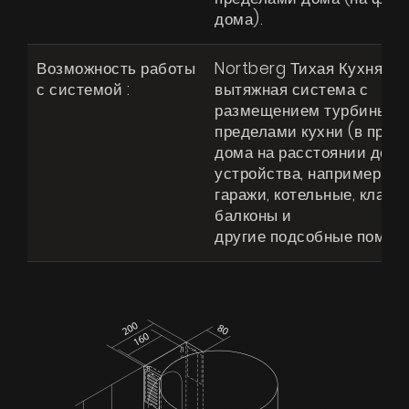
Страница дизайнера
дома).
Техническая поддержка
Возможность работы
Nortberg Тихая Кухня -
Виртуальный салон
с системой :
вытяжная система с
размещением турбины за
Где купить
пределами кухни (в пред
Галерея
дома на расстоянии до 4 
устройства, например чер
Акции
гаражи, котельные, кладо
балконы и
Сотрудничество
другие подсобные помещ
Контакты
UA
|
RU