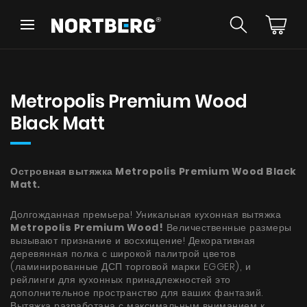
Назад
Назад
Советник
Новинки
Вытяжки Островные
Metropolis Premium Wood
Вытяжки Пристенные
Black Matt
Вытяжки Встраиваемые
Вытяжки Рустикальные
Вытяжки Потолочные
УВИДЕТЬ ВСЕ
Островная вытяжка Metropolis Premium Wood
Вытяжки Цилиндрические
Black
Matt.
Вытяжки Декоративные
Вытяжки Полновстраиваемые
Долгожданная премьера! Уникальная кухонная вытяжка
Вытяжки Телескопические
Инструкции
Metropolis Premium Wood!
Величественные размеры
Вытяжки Интегрированные
вызывают признание и восхищение! Декоративная
деревянная полка с широкой палитрой цветов
Аксессуары
(ламинированные ДСП торговой марки EGGER), и
Образцы цветов
рейлинги для кухонных принадлежностей это
дополнительное пространство для ваших фантазий.
Вытяжка разработана с максимальным вниманием к