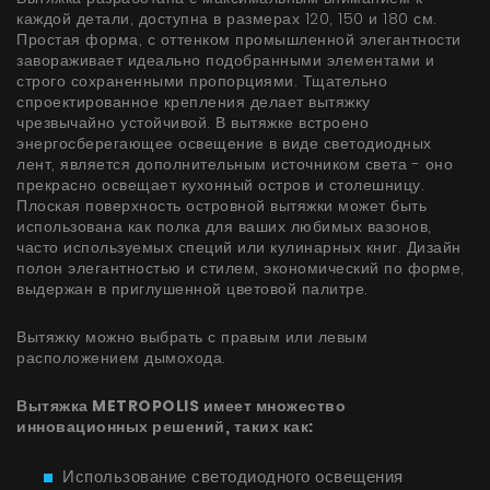
УВИДЕТЬ ВСЕ
каждой детали, доступна в размерах 120, 150 и 180 см.
Серия Super Silent
Простая форма, с оттенком промышленной элегантности
завораживает идеально подобранными элементами и
Nortberg Тихий Дом
строго сохраненными пропорциями. Тщательно
спроектированное крепления делает вытяжку
Вытяжки с турбиной на крыше дома
FAQ - часто задаваемые вопросы
чрезвычайно устойчивой. В вытяжке встроено
энергосберегающее освещение в виде светодиодных
Nortberg Тихая Кухня
лент, является дополнительным источником света - оно
Вытяжки с турбиной за пределами кухнонной
прекрасно освещает кухонный остров и столешницу.
Плоская поверхность островной вытяжки может быть
комнаты
использована как полка для ваших любимых вазонов,
часто используемых специй или кулинарных книг. Дизайн
УВИДЕТЬ ВСЕ
полон элегантностью и стилем, экономический по форме,
выдержан в приглушенной цветовой палитре.
Вытяжку можно выбрать с правым или левым
Техническая поддержка
расположением дымохода.
Вытяжка METROPOLIS имеет множество
FAQ
инновационных решений, таких как:
Гарантия на вытяжки
Использование светодиодного освещения