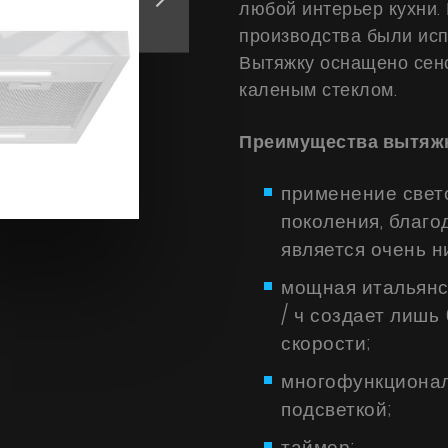
любой интерьер кухни.
производства были исп
Вытяжку оснащено сен
каленым стеклом.
Преимущества вытяжк
применение свет
поколения, благо
является очень н
мощная итальянс
/ ч создает лишь
скорости;
многофункционал
подсветкой;
таймер;