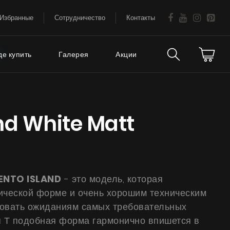
Избранные
Сотрудничество
Контакты
де купить
Галерея
Акции
Техническая
аваемые
nd White Matt
поддержка
FAQ
Гарантия на вытяжки
ENTO ISLAND
- это модель, которая
Советы
ической форме и очень хорошим техническим
вовать ожиданиям самых требовательных
Сервис
я Т подобная форма гармонично впишется в
Е