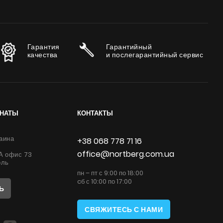
Гарантия
Гарантийный
качества
и послегарантийный сервис
ИНАТЫ
КОНТАКТЫ
аина
+38 068 778 71 16
office@nortberg.com.ua
6А офис 73
оль
пн – пт с 9:00 по 18:00
cб с 10:00 по 17:00
Ь
СВЯЖИТЕСЬ С НАМИ
: