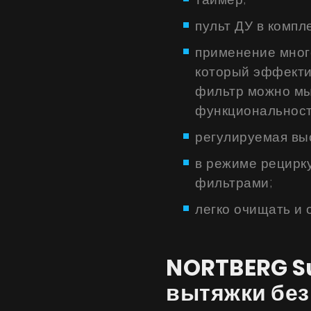
пульт ДУ в компле
применение мног
который эффекти
фильтр можно мы
функциональност
регулируемая вы
в режиме рецирк
фильтрами;
легко очищать и 
Продукты
NORTBERG Su
О нас
вытяжки без
Страница дизайнера