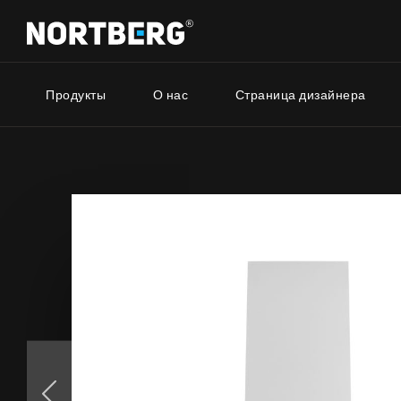
Продукты
О нас
Страница дизайнера
Серия
Новинки
Советник
Вытяжки Островные
Вытяжки Пристенные
Nortberg
Вытяжки Встраиваемые
Вытяжки 
Вытяжки Рустикальные
дома
Вытяжки Потолочные
Nortberg 
Вытяжки Цилиндрические
Вытяжки 
Вытяжки Декоративные
кухнонно
Вытяжки Полновстраиваемые
Вытяжки Телескопические
Вытяжки Интегрированные
УВИДЕТЬ ВСЕ