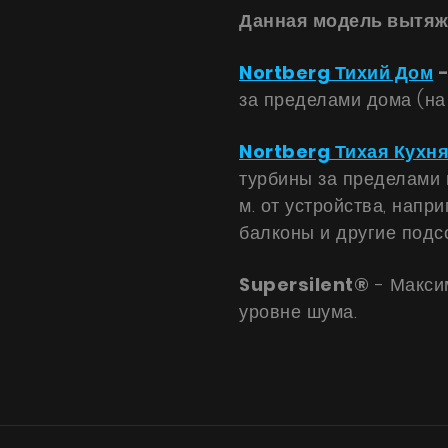
Данная модель вытяжк
Техническая поддержка
Виртуальный салон
Nortberg Тихий Дом
за пределами дома (на
Где купить
Галерея
Nortberg Тихая Кухн
турбины за пределами 
Акции
м. от устройства, напр
Сотрудничество
балконы и другие подс
Контакты
Supersilent®
- Макси
уровне шума.
UA
|
RU