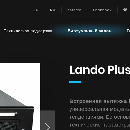
UA
RU
Каталог
Lookbook
Техническая поддержка
Виртуальный салон
Г
 Super Silent
Инструкции
FAQ - часто зад
Lando Plus
вопросы
 Тихий Дом
с турбиной на крыше
Тихая Кухня
Встроенная вытяжка
с турбиной за пределами
универсальная модель ,
й комнаты
тенденциями. Ее осно
технические параметры
УВИДЕТЬ ВСЕ
УВИДЕТЬ ВС