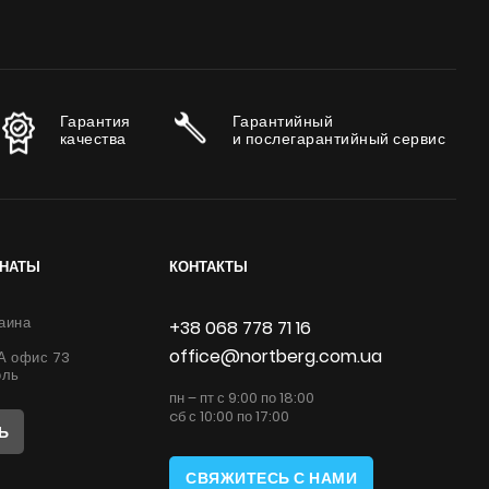
Гарантия
Гарантийный
качества
и послегарантийный сервис
ИНАТЫ
КОНТАКТЫ
аина
+38 068 778 71 16
office@nortberg.com.ua
6А офис 73
оль
пн – пт с 9:00 по 18:00
cб с 10:00 по 17:00
Ь
СВЯЖИТЕСЬ С НАМИ
: