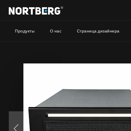
Продукты
О нас
Страница дизайнера
Серия
Новинки
Советник
Вытяжки Островные
Вытяжки Пристенные
Nortberg
Вытяжки Встраиваемые
Вытяжки 
Вытяжки Рустикальные
дома
Вытяжки Потолочные
Nortberg 
Вытяжки Цилиндрические
Вытяжки 
Вытяжки Декоративные
кухнонно
Вытяжки Полновстраиваемые
Вытяжки Телескопические
Вытяжки Интегрированные
УВИДЕТЬ ВСЕ