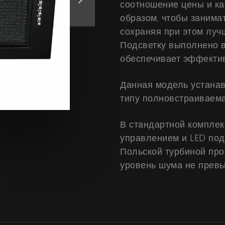
соотношение цены и ка
образом, чтобы занима
сохраняя при этом лу
Подсветку выполнено в
обеспечивает эффекти
Данная модель устанав
типу полновстраиваема
В стандартной компле
управлением и LED по
Польской турбиной про
уровень шума не превы
Продукты
О нас