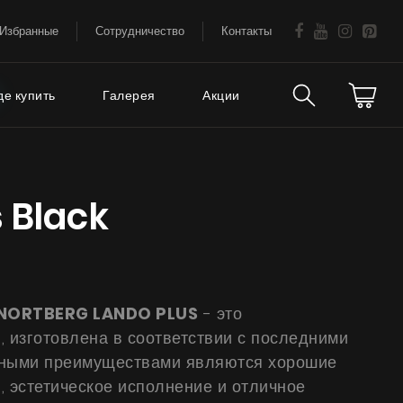
Избранные
Сотрудничество
Контакты
де купить
Галерея
Акции
Техническая
аваемые
 Black
поддержка
FAQ
Гарантия на вытяжки
NORTBERG LANDO PLUS
- это
Советы
 изготовлена ​​в соответствии с последними
вными преимуществами являются хорошие
Сервис
, эстетическое исполнение и отличное
Е