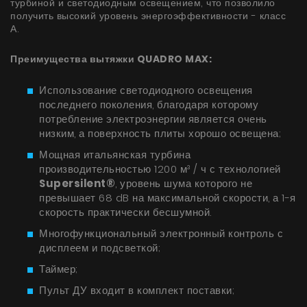
турбиной и светодиодным освещением, что позволило
УВИДЕТЬ ВСЕ
получить высокий уровень энергоэффективности - класс
Серия Super Silent
А.
Nortberg Тихий Дом
Преимущества вытяжки QUADRO MAX:
Вытяжки с турбиной на крыше дома
FAQ - часто задаваемые вопросы
Использование светодиодного освещения
Nortberg Тихая Кухня
последнего поколения, благодаря которому
Вытяжки с турбиной за пределами кухнонной
потребление электроэнергии является очень
комнаты
низким, а поверхность плиты хорошо освещена;
Мощная итальянская турбина
УВИДЕТЬ ВСЕ
производительностью 1200 м³ / ч с технологией
Supersilent®
, уровень шума которого не
превышает 68 dB на максимальной скорости, а 1-я
скорость практически бесшумной.
Техническая поддержка
Многофункциональный электронный контроль с
дисплеем и подсветкой;
FAQ
Таймер;
Гарантия на вытяжки
Пульт ДУ входит в комплект поставки;