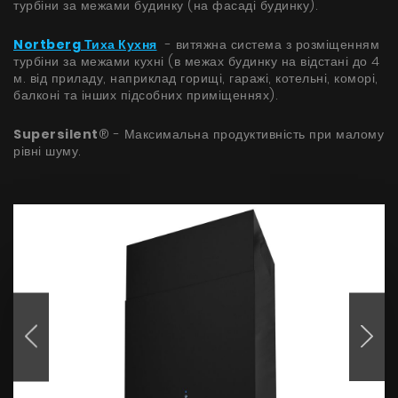
турбіни за межами будинку (на фасаді будинку).
Nortberg Тиха Кухня
- витяжна система з розміщенням
турбіни за межами кухні (в межах будинку на відстані до 4
м. від приладу, наприклад горищі, гаражі, котельні, коморі,
балконі та інших підсобних приміщеннях).
Supersilent
® - Максимальна продуктивність при малому
рівні шуму.