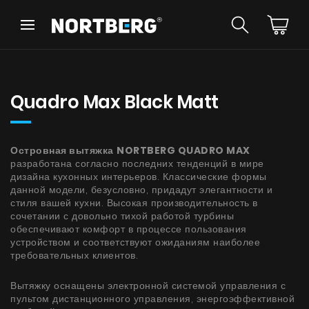
Назад
Назад
Советник
Новинки
Вытяжки Островные
Quadro Max Black Matt
Вытяжки Пристенные
Вытяжки Встраиваемые
Вытяжки Рустикальные
Островная вытяжка
NORTBERG QUADRO MAX
Вытяжки Потолочные
разработана согласно последних тенденций в мире
УВИДЕТЬ ВСЕ
Вытяжки Цилиндрические
дизайна кухонных интерьеров. Классические формы
Вытяжки Декоративные
данной модели, безусловно, придадут элегантности и
стиля вашей кухни. Высокая производительность в
Вытяжки Полновстраиваемые
сочетании с довольно тихой работой турбины
Вытяжки Телескопические
Инструкции
обеспечивают комфорт в процессе пользования
Вытяжки Интегрированные
устройством и соответствуют ожиданиям наиболее
требовательных клиентов.
Аксессуары
Образцы цветов
Вытяжку оснащены электронной системой управления с
пультом дистанционного управления, энергоэффективной