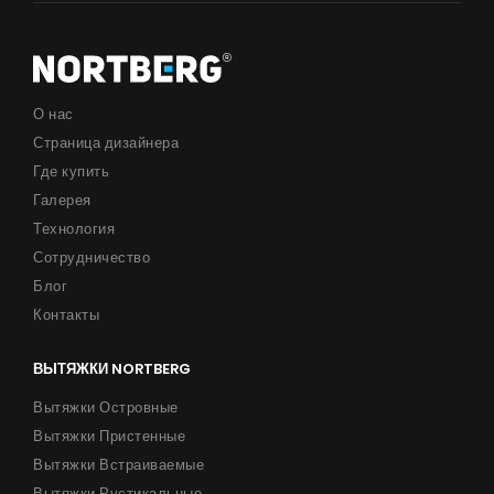
Советы
Сервис
Инструкции
О нас
Страница дизайнера
Продукты
Где купить
Галерея
О нас
Технология
Страница дизайнера
Сотрудничество
Блог
Техническая поддержка
Контакты
Виртуальный салон
ВЫТЯЖКИ NORTBERG
Где купить
Вытяжки Островные
Галерея
Вытяжки Пристенные
Акции
Вытяжки Встраиваемые
Вытяжки Рустикальные