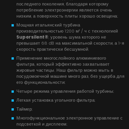
последнего поколения, благодаря которому
УВИДЕТЬ ВСЕ
Серия Super Silent
потребление электроэнергии является очень
низким, а поверхность плиты хорошо освещена;
Nortberg Тихий Дом
Мощная итальянский турбина
Вытяжки с турбиной на крыше дома
FAQ - часто задаваемые вопросы
производительностью 1200 м³ / ч с технологией
Supersilent®
, уровень шума которого не
Nortberg Тихая Кухня
превышает 68 dB на максимальной скорости, а 1-я
Вытяжки с турбиной за пределами кухнонной
скорость практически бесшумной.
комнаты
Применение многослойного алюминиевого
фильтра, который эффективно захватывает
УВИДЕТЬ ВСЕ
жировые частицы. Наш фильтр можно мыть в
посудомоечной машине много раз, без ущерба для
его функциональности;
Четыре режима управления работой турбины;
Техническая поддержка
Легкая установка угольного фильтра;
FAQ
Таймер;
Многофункциональное электронное управление с
Гарантия на вытяжки
подсветкой и дисплеем;