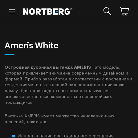
Назад
Назад
Советник
Новинки
Вытяжки Островные
Ameris White
Вытяжки Пристенные
Вытяжки Встраиваемые
Вытяжки Рустикальные
Островная кухонная вытяжка AMERIS
-это модель,
Вытяжки Потолочные
которая привлекает внимание современным дизайном и
УВИДЕТЬ ВСЕ
Вытяжки Цилиндрические
формой. Прибор разработан в соответствии с последними
Вытяжки Декоративные
тенденциями, а его внешний вид напоминает висящую
лампу. Для производства вытяжки используются
Вытяжки Полновстраиваемые
высококачественные компоненты от европейских
Вытяжки Телескопические
Инструкции
поставщиков.
Вытяжки Интегрированные
Аксессуары
Вытяжка AMERIS имеет множество инновационных
Образцы цветов
решений, таких как:
Использование светодиодного освещения