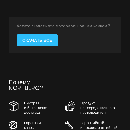
Страница дизайнера
Техническая поддержка
Хотите скачать все материалы одним кликом?
Виртуальный салон
СКАЧАТЬ ВСЕ
Где купить
Галерея
Акции
Сотрудничество
Почему
Контакты
NORTBERG?
Быстрая
Продукт
UA
|
RU
и безопасная
непосредственно от
доставка
производителя
Гарантия
Гарантийный
качества
и послегарантийный